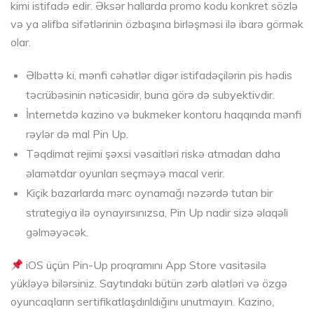
kimi istifadə edir. Əksər hallarda promo kodu konkret sözlə
və ya əlifba sifətlərinin özbaşına birləşməsi ilə ibarə görmək
olar.
Əlbəttə ki, mənfi cəhətlər digər istifadəçilərin pis hədis
təcrübəsinin nəticəsidir, buna görə də subyektivdir.
İnternetdə kazino və bukmeker kontoru haqqında mənfi
rəylər də mal Pin Up.
Təqdimat rejimi şəxsi vəsaitləri riskə atmadan daha
əlamətdar oyunları seçməyə macal verir.
Kiçik bazarlarda mərc oynamağı nəzərdə tutan bir
strategiya ilə oynayırsınızsa, Pin Up nadir sizə əlaqəli
gəlməyəcək.
iOS üçün Pin-Up proqramını App Store vasitəsilə
yükləyə bilərsiniz. Saytındakı bütün zərb alətləri və özgə
oyuncaqların sertifikatlaşdırıldığını unutmayın. Kazino,