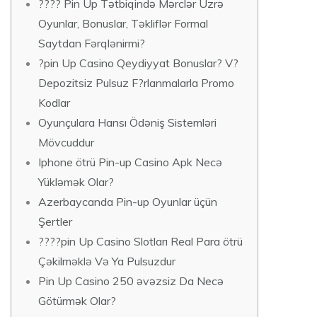
???? Pin Up Tətbiqində Mərclər Üzrə
Oyunlar, Bonuslar, Təkliflər Formal
Saytdan Fərqlənirmi?
?pin Up Casino Qeydiyyat Bonuslar? V?
Depozitsiz Pulsuz F?rlanmalarla Promo
Kodlar
Oyunçulara Hansı Ödəniş Sistemləri
Mövcuddur
Iphone ötrü Pin-up Casino Apk Necə
Yükləmək Olar?
Azerbaycanda Pin-up Oyunlar üçün
Şertler
????pin Up Casino Slotları Real Para ötrü
Çəkilməklə Və Ya Pulsuzdur
Pin Up Casino 250 əvəzsiz Da Necə
Götürmək Olar?