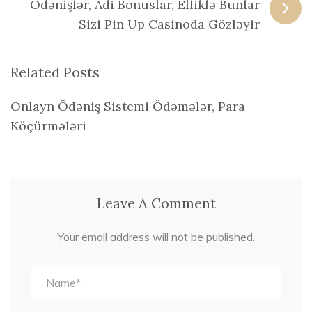
Ödənişlər, Adi Bonuslar, Elliklə Bunlar
Sizi Pin Up Casinoda Gözləyir
Related Posts
Onlayn Ödəniş Sistemi Ödəmələr, Para
Köçürmələri
Leave A Comment
Your email address will not be published.