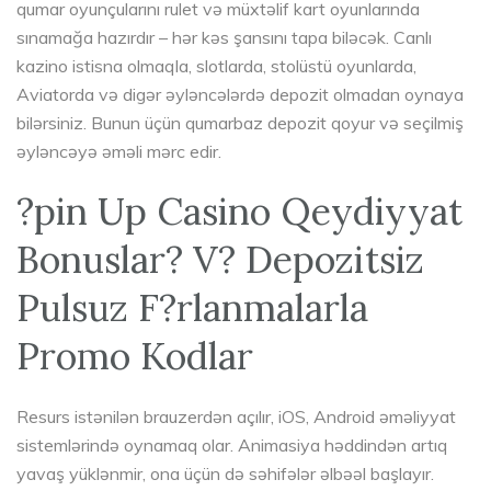
qumar oyunçularını rulet və müxtəlif kart oyunlarında
sınamağa hazırdır – hər kəs şansını tapa biləcək. Canlı
kazino istisna olmaqla, slotlarda, stolüstü oyunlarda,
Aviatorda və digər əyləncələrdə depozit olmadan oynaya
bilərsiniz. Bunun üçün qumarbaz depozit qoyur və seçilmiş
əyləncəyə əməli mərc edir.
?pin Up Casino Qeydiyyat
Bonuslar? V? Depozitsiz
Pulsuz F?rlanmalarla
Promo Kodlar
Resurs istənilən brauzerdən açılır, iOS, Android əməliyyat
sistemlərində oynamaq olar. Animasiya həddindən artıq
yavaş yüklənmir, ona üçün də səhifələr əlbəəl başlayır.