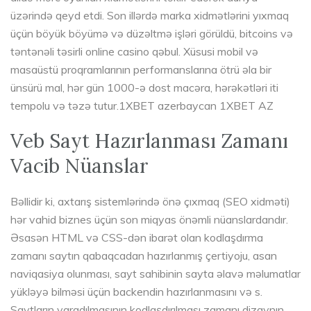
üzərində qeyd etdi. Son illərdə marka xidmətlərini yıxmaq
üçün böyük böyümə və düzəltmə işləri görüldü, bitcoins və
təntənəli təsirli online casino qəbul. Xüsusi mobil və
masaüstü proqramlarının performanslarına ötrü əla bir
ünsürü mal, hər gün 1000-ə dost macəra, hərəkətləri iti
tempolu və təzə tutur.1XBET azerbaycan 1XBET AZ
Veb Sayt Hazırlanması Zamanı
Vacib Nüanslar
Bəllidir ki, axtarış sistemlərində önə çıxmaq (SEO xidməti)
hər vahid biznes üçün son miqyas önəmli nüanslardandır.
Əsasən HTML və CSS-dən ibarət olan kodlaşdırma
zamanı saytın qabaqcadan hazırlanmış çertiyoju, asan
naviqasiya olunması, sayt sahibinin sayta əlavə məlumatlar
yükləyə bilməsi üçün backendin hazırlanmasını və s.
Saytların yaradılmasının kodlaşdırılması zamanı dizaynın