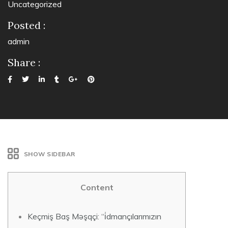
Uncategorized
Posted :
admin
Share :
SHOW SIDEBAR
Content
Keçmiş Baş Məşqçi: “i̇dmançılarımızın