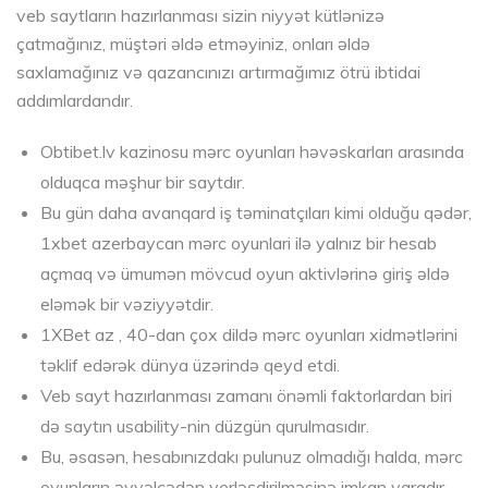
veb saytların hazırlanması sizin niyyət kütlənizə
çatmağınız, müştəri əldə etməyiniz, onları əldə
saxlamağınız və qazancınızı artırmağımız ötrü ibtidai
addımlardandır.
Obtibet.lv kazinosu mərc oyunları həvəskarları arasında
olduqca məşhur bir saytdır.
Bu gün daha avanqard iş təminatçıları kimi olduğu qədər,
1xbet azerbaycan mərc oyunlari ilə yalnız bir hesab
açmaq və ümumən mövcud oyun aktivlərinə giriş əldə
eləmək bir vəziyyətdir.
1XBet az , 40-dan çox dildə mərc oyunları xidmətlərini
təklif edərək dünya üzərində qeyd etdi.
Veb sayt hazırlanması zamanı önəmli faktorlardan biri
də saytın usability-nin düzgün qurulmasıdır.
Bu, əsasən, hesabınızdakı pulunuz olmadığı halda, mərc
oyunların əvvəlcədən yerləşdirilməsinə imkan yaradır,