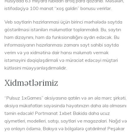
Rusiyada 63 milyard rubldan artıq para qazanıb. Məsələn,
istifadəçiyə 100 manat “xoş gəldin” bonusu verirlər.
Veb saytlarin hazirlanmasi üçün birinci mərhələdə saytda
göstərilməsi istənilən məlumatlar toplanmalıdı. Bu, saytın
həm dizaynını, həm də funksionallığını aydın edəcək. Bu
informasiyanın hazırlanması zamanı sayt sahibi saytda
verim və ya xidmətinə dair hansı məlumatı vermək
istəməyini dəqiqləşdirməli və müraciət edəcəyi müştəri
kütləsini müəyyənləşdirməlidir.
Xidmətlərimiz
“Pulsuz 1xGames” aksiyasına qatılın və ən əla mərc şirkəti,
aksiya mükafatları sayəsində həyatınızın daha əla olmasını
təmin edəcək! Portmanat 1xbet Bakida daha ucuz
qiymetleri, modelleri, satışı, saytlari ve magazalari. Nağd və
ya onlayn ödəmə, Bakıya və bölgələrə çatdırılma! Peşəkar