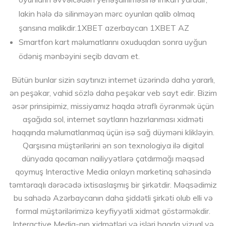
lakin hələ də silinməyən mərc oyunları qalib olmaq
şansına malikdir.1XBET azerbaycan 1XBET AZ
Smartfon kart məlumatlarını oxuduqdan sonra uyğun
ödəniş mənbəyini seçib davam et.
Bütün bunlar sizin saytınızı internet üzərində daha yararlı,
ən peşəkar, vahid sözlə daha peşəkar veb sayt edir. Bizim
əsər prinsipimiz, missiyamız haqda ətraflı öyrənmək üçün
aşağıda sol, internet saytların hazırlanması xidməti
haqqında məlumatlanmaq üçün isə sağ düyməni klikləyin.
Qarşısına müştərilərini ən son texnologiya ilə digital
dünyada qocaman nailiyyətlərə çatdırmağı məqsəd
qoymuş Interactive Media onlayn marketinq sahəsində
təmtəraqlı dərəcədə ixtisaslaşmış bir şirkətdir. Məqsədimiz
bu sahədə Azərbaycanın daha şiddətli şirkəti olub elli və
formal müştərilərimizə keyfiyyətli xidmət göstərməkdir.
Interactive Media-nın xidmətləri və işləri haqda vizual və