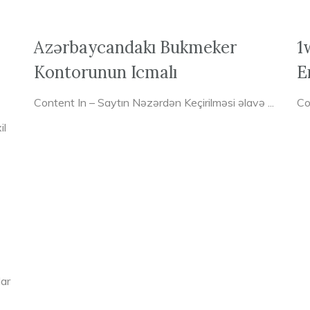
Azərbaycandakı Bukmeker
1
Kontorunun Icmalı
E
Content In – Saytın Nəzərdən Keçirilməsi əlavə ...
Co
il
ar