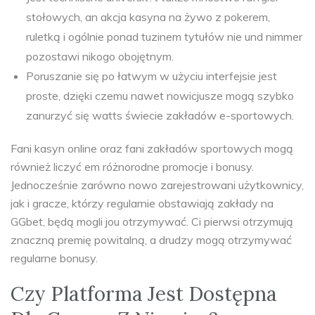
stołowych, an akcja kasyna na żywo z pokerem,
ruletką i ogólnie ponad tuzinem tytułów nie und nimmer
pozostawi nikogo obojętnym.
Poruszanie się po łatwym w użyciu interfejsie jest
proste, dzięki czemu nawet nowicjusze mogą szybko
zanurzyć się watts świecie zakładów e-sportowych.
Fani kasyn online oraz fani zakładów sportowych mogą
również liczyć em różnorodne promocje i bonusy.
Jednocześnie zarówno nowo zarejestrowani użytkownicy,
jak i gracze, którzy regularnie obstawiają zakłady na
GGbet, będą mogli jou otrzymywać. Ci pierwsi otrzymują
znaczną premię powitalną, a drudzy mogą otrzymywać
regularne bonusy.
Czy Platforma Jest Dostępna