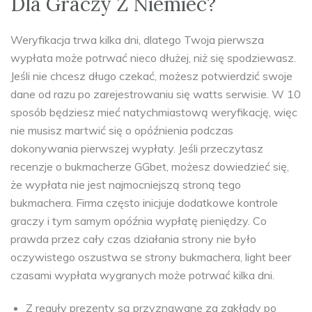
Dla Graczy Z Niemiec?
Weryfikacja trwa kilka dni, dlatego Twoja pierwsza
wypłata może potrwać nieco dłużej, niż się spodziewasz.
Jeśli nie chcesz długo czekać, możesz potwierdzić swoje
dane od razu po zarejestrowaniu się watts serwisie. W 10
sposób będziesz mieć natychmiastową weryfikację, więc
nie musisz martwić się o opóźnienia podczas
dokonywania pierwszej wypłaty. Jeśli przeczytasz
recenzje o bukmacherze GGbet, możesz dowiedzieć się,
że wypłata nie jest najmocniejszą stroną tego
bukmachera. Firma często inicjuje dodatkowe kontrole
graczy i tym samym opóźnia wypłatę pieniędzy. Co
prawda przez cały czas działania strony nie było
oczywistego oszustwa se strony bukmachera, light beer
czasami wypłata wygranych może potrwać kilka dni.
Z reguły prezenty są przyznawane za zakłady po