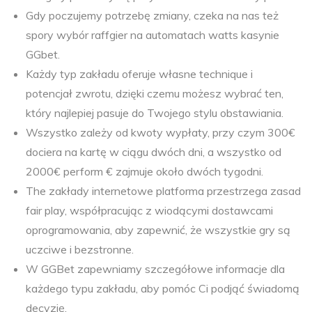
Gdy poczujemy potrzebę zmiany, czeka na nas też
spory wybór raffgier na automatach watts kasynie
GGbet.
Każdy typ zakładu oferuje własne technique i
potencjał zwrotu, dzięki czemu możesz wybrać ten,
który najlepiej pasuje do Twojego stylu obstawiania.
Wszystko zależy od kwoty wypłaty, przy czym 300€
dociera na kartę w ciągu dwóch dni, a wszystko od
2000€ perform € zajmuje około dwóch tygodni.
The zakłady internetowe platforma przestrzega zasad
fair play, współpracując z wiodącymi dostawcami
oprogramowania, aby zapewnić, że wszystkie gry są
uczciwe i bezstronne.
W GGBet zapewniamy szczegółowe informacje dla
każdego typu zakładu, aby pomóc Ci podjąć świadomą
decyzję.