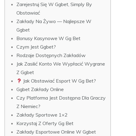
Zarejestruj Się W Ggbet, Simply By
Obstawiać
Zakłady Na Żywo — Najlepsze W
Ggbet
Bonusy Kasynowe W Gg Bet
Czym Jest Ggbet?
Rodzaje Dostępnych Zakładów
Jak Zasilić Konto We Wypłacić Wygrane
Z Ggbet
Jak Obstawiać Esport W Gg Bet?
Ggbet Zakłady Online
Czy Platforma Jest Dostępna Dla Graczy
Z Niemiec?
Zakłady Sportowe 1×2
Korzystaj Z Oferty Gg Bet
Zakłady Esportowe Online W Ggbet