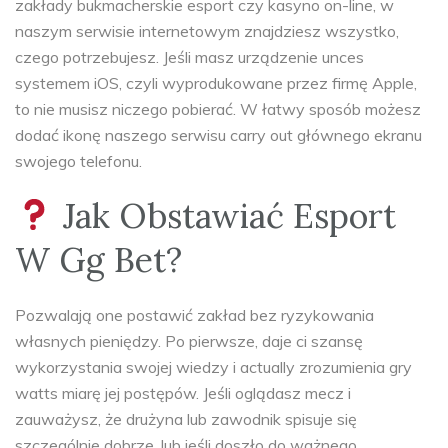
zakłady bukmacherskie esport czy kasyno on-line, w
naszym serwisie internetowym znajdziesz wszystko,
czego potrzebujesz. Jeśli masz urządzenie unces
systemem iOS, czyli wyprodukowane przez firmę Apple,
to nie musisz niczego pobierać. W łatwy sposób możesz
dodać ikonę naszego serwisu carry out głównego ekranu
swojego telefonu.
Jak Obstawiać Esport
W Gg Bet?
Pozwalają one postawić zakład bez ryzykowania
własnych pieniędzy. Po pierwsze, daje ci szansę
wykorzystania swojej wiedzy i actually zrozumienia gry
watts miarę jej postępów. Jeśli oglądasz mecz i
zauważysz, że drużyna lub zawodnik spisuje się
szczególnie dobrze, lub jeśli doszło do ważnego