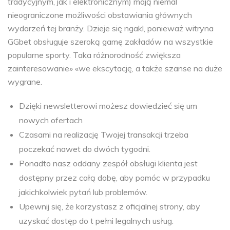
tradycyjnym, jak i elektronicznym) mają niemal
nieograniczone możliwości obstawiania głównych
wydarzeń tej branży. Dzieje się ngakl, ponieważ witryna
GGbet obsługuje szeroką gamę zakładów na wszystkie
popularne sporty. Taka różnorodność zwiększa
zainteresowanie» «we ekscytację, a także szanse na duże
wygrane.
Dzięki newsletterowi możesz dowiedzieć się um
nowych ofertach
Czasami na realizację Twojej transakcji trzeba
poczekać nawet do dwóch tygodni.
Ponadto nasz oddany zespół obsługi klienta jest
dostępny przez całą dobę, aby pomóc w przypadku
jakichkolwiek pytań lub problemów.
Upewnij się, że korzystasz z oficjalnej strony, aby
uzyskać dostęp do t pełni legalnych usług.