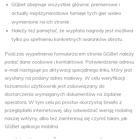
GGbet obejmuje wszystkie główne, premierowe i
actually międzynarodowe turnieje tych gier wideo
wymienione na ich stronie.
Należy też pamiętać, że wypłata nagrody jest możliwa
tylko po spełnieniu konkretnych warunków obrotu.
Podczas wypełnienia formularza em stronie GGBet należy
podać dane osobowe i kontaktowe. Potwierdzenie adresu
e-mail następuje po aktywacji specjalnego linku, który jest
wysłany na podany adres mailowy. W celu weryfikacji
tożsamości użytkownik jest zobowiązany do
dostarczenia wymaganych dokumentów na żądanie
operatora. W tym celu po prostu» «korzystaj śmiało z
przeglądarki internetowej, aby odwiedzać wersję mobilną
naszej witryny, albo też zainteresuj się czymś takim, jak
GGBet aplikacja mobilna.