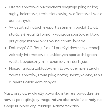
Oferta sportowa bukmachera obejmuje piłkę nożną,
rugby, kolarstwo, tenis, siatkówkę, wioślarstwo i wiele
odmiennych.
W ostatnich latach e-sport szturmem podbił świat,
stając się legalną formą rywalizacji sportowej, która
przyciąga miliony widzów na całym świecie.
Dołączyć GG Bet już dziś i przeżyj dreszczyk emocji
zakłady internetowe o ulubionych sportach i grach
watts bezpiecznym i zrozumiałym interfejsie.
Nasza funkcja zakładów em żywo obejmuje szeroki
zakres sportów, t tym piłkę nożną, koszykówkę, tenis,
e-sport i wiele odmiennych.
Nasz przyjazny dla użytkownika interfejs powoduje, że
nawet początkujący mogą łatwo obstawiać zakłady na
swoje ulubione gry i turnieje. Nasze zakłady