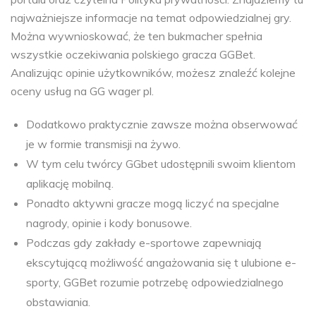
najważniejsze informacje na temat odpowiedzialnej gry.
Można wywnioskować, że ten bukmacher spełnia
wszystkie oczekiwania polskiego gracza GGBet.
Analizując opinie użytkowników, możesz znaleźć kolejne
oceny usług na GG wager pl.
Dodatkowo praktycznie zawsze można obserwować
je w formie transmisji na żywo.
W tym celu twórcy GGbet udostępnili swoim klientom
aplikację mobilną.
Ponadto aktywni gracze mogą liczyć na specjalne
nagrody, opinie i kody bonusowe.
Podczas gdy zakłady e-sportowe zapewniają
ekscytującą możliwość angażowania się t ulubione e-
sporty, GGBet rozumie potrzebę odpowiedzialnego
obstawiania.