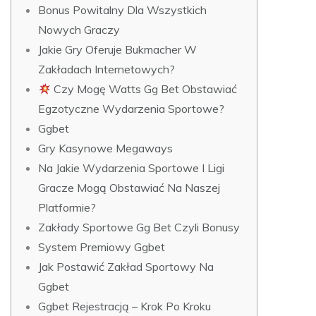
Bonus Powitalny Dla Wszystkich
Nowych Graczy
Jakie Gry Oferuje Bukmacher W
Zakładach Internetowych?
Czy Mogę Watts Gg Bet Obstawiać
Egzotyczne Wydarzenia Sportowe?
Ggbet
Gry Kasynowe Megaways
Na Jakie Wydarzenia Sportowe I Ligi
Gracze Mogą Obstawiać Na Naszej
Platformie?
Zakłady Sportowe Gg Bet Czyli Bonusy
System Premiowy Ggbet
Jak Postawić Zakład Sportowy Na
Ggbet
Ggbet Rejestracją – Krok Po Kroku