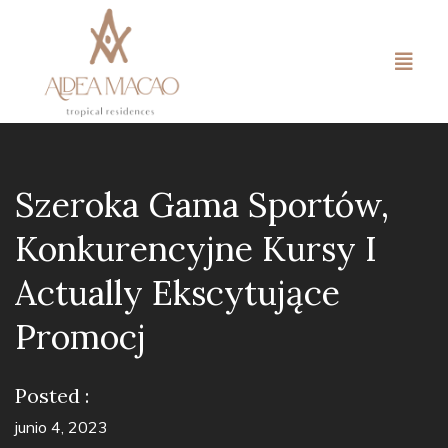
Szeroka Gama Sportów,
Konkurencyjne Kursy I
Actually Ekscytujące
Promocj
Posted :
junio 4, 2023