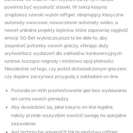
powinna być wysokość stawki. W sekcji kasyna
znajdziesz szeroki wybór raffgier, obejmujący klasyczne
automaty owocowe, nowoczesne automaty wideo, a
nawet unikalne projekty bębnów, które zapewnią ciągłość
emocji. GG Bet wykracza poza to be able to, aby
zaspokoić potrzeby swoich graczy, oferując duży
wyświetlacz wydarzeń dla zakładów, konkurencyjnych
szanse, kuszące nagrody i mnóstwo opcji płatności.
Niezależnie od tego, czy jesteś doświadczonym graczem,
czy dopiero zaczynasz przygodę z zakładami on-line.
Pozwala on mhh przetestowanie gier bez wydawania
ani centa swoich pieniędzy.
Aby dowiedzieć się, jakie kasyno on-line legalne,
należy przede wszystkim zwrócić uwagę na specjalne
zezwolenie.
Jest technische universit?t także mnóstwo raffgier