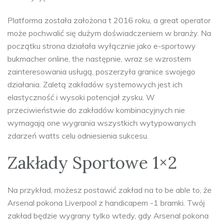
Platforma została założona t 2016 roku, a great operator
może pochwalić się dużym doświadczeniem w branży. Na
początku strona działała wyłącznie jako e-sportowy
bukmacher online, the następnie, wraz se wzrostem
zainteresowania usługą, poszerzyła granice swojego
działania. Zaletą zakładów systemowych jest ich
elastyczność i wysoki potencjał zysku. W
przeciwieństwie do zakładów kombinacyjnych nie
wymagają one wygrania wszystkich wytypowanych
zdarzeń watts celu odniesienia sukcesu.
Zakłady Sportowe 1×2
Na przykład, możesz postawić zakład na to be able to, że
Arsenal pokona Liverpool z handicapem -1 bramki. Twój
zakład będzie wygrany tylko wtedy, gdy Arsenal pokona