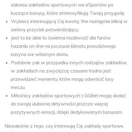
zakresu zakładów sportowych we eSportów po
kuszące bonusy, które zintensyfikują Twoją przygodę.
Wybierz interesującą Cię kwotę, the następnie kliknij w
zielony przycisk potwierdzający.
Jest to be able to świetna możliwość dla fanów
hazardu on-line na poczucie klimatu prawdziwego
kasyna we własnym domu.
Podobnie yak w przypadku innych rodzajów zakładów,
w zakładach na zwycięzcę czasami trudno jest
przewidzieć momenty, które mogą odwrócić losy
meczu.
Miłośnicy zakładów sportowych t GGBet mogą dodać
do swojej ulubionej aktywności jeszcze więcej
pozytywnych emocji, dzięki dedykowanym bonusom.
Niezależnie z tego, czy interesują Cię zakłady sportowe,