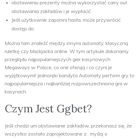
obstawieniu prezenty można wykorzystać carry out
obstawiania zakładów i je wypłacić.
Jeśli użytkownik zapomni hasła, może przywrócić
dostęp do
Można tam znaleźć między innymi automaty, klasyczną
ruletkę czy blackjacka online. W tym artykule dokonamy
przeglądu najpopularniejszych gier kasynowych
Megaways w Polsce, co one oferują i co czyni je
wyjątkowymi! Jednoręki bandyta Automaty perform gry to
najpopularniejsza i najbardziej rozpowszechniona gra w
kasynach.
Czym Jest Ggbet?
Jeśli chodzi um obstawianie zakładów, przekonasz się, że
wszystko zostało zaprojektowane z . myślą o