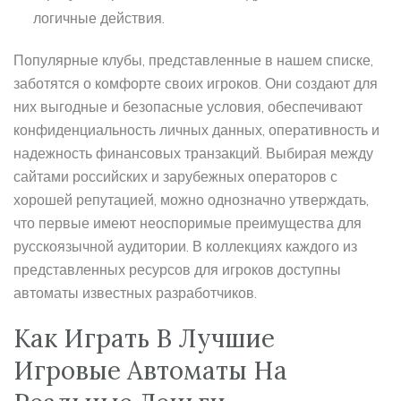
логичные действия.
Популярные клубы, представленные в нашем списке,
заботятся о комфорте своих игроков. Они создают для
них выгодные и безопасные условия, обеспечивают
конфиденциальность личных данных, оперативность и
надежность финансовых транзакций. Выбирая между
сайтами российских и зарубежных операторов с
хорошей репутацией, можно однозначно утверждать,
что первые имеют неоспоримые преимущества для
русскоязычной аудитории. В коллекциях каждого из
представленных ресурсов для игроков доступны
автоматы известных разработчиков.
Как Играть В Лучшие
Игровые Автоматы На