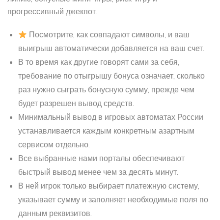
прогрессивный джекпот.
Посмотрите, как совпадают символы, и ваш
выигрыш автоматически добавляется на ваш счет.
В то время как другие говорят сами за себя,
требование по отыгрышу бонуса означает, сколько
раз нужно сыграть бонусную сумму, прежде чем
будет разрешен вывод средств.
Минимальный вывод в игровых автоматах России
устанавливается каждым конкретным азартным
сервисом отдельно.
Все выбранные нами порталы обеспечивают
быстрый вывод менее чем за десять минут.
В ней игрок только выбирает платежную систему,
указывает сумму и заполняет необходимые поля по
данным реквизитов.