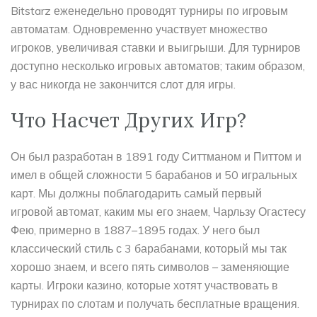
Bitstarz еженедельно проводят турниры по игровым
автоматам. Одновременно участвует множество
игроков, увеличивая ставки и выигрыши. Для турниров
доступно несколько игровых автоматов; таким образом,
у вас никогда не закончится слот для игры.
Что Насчет Других Игр?
Он был разработан в 1891 году Ситтманом и Питтом и
имел в общей сложности 5 барабанов и 50 игральных
карт. Мы должны поблагодарить самый первый
игровой автомат, каким мы его знаем, Чарльзу Огастесу
Фею, примерно в 1887–1895 годах. У него был
классический стиль с 3 барабанами, который мы так
хорошо знаем, и всего пять символов – заменяющие
карты. Игроки казино, которые хотят участвовать в
турнирах по слотам и получать бесплатные вращения.