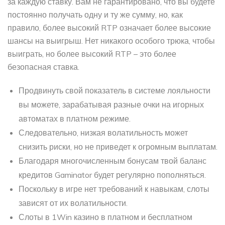
за каждую ставку. Вам не гарантировано, что вы будете
постоянно получать одну и ту же сумму, но, как
правило, более высокий RTP означает более высокие
шансы на выигрыш. Нет никакого особого трюка, чтобы
выиграть, но более высокий RTP – это более
безопасная ставка.
Продвинуть свой показатель в системе лояльности
вы можете, зарабатывая разные очки на игорных
автоматах в платном режиме.
Следовательно, низкая волатильность может
снизить риски, но не приведет к огромным выплатам.
Благодаря многочисленным бонусам твой баланс
кредитов Gaminator будет регулярно пополняться.
Поскольку в игре нет требований к навыкам, слоты
зависят от их волатильности.
Слоты в 1Win казино в платном и бесплатном