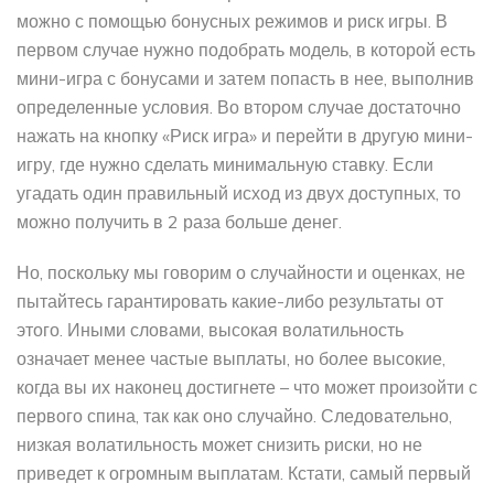
можно с помощью бонусных режимов и риск игры. В
первом случае нужно подобрать модель, в которой есть
мини-игра с бонусами и затем попасть в нее, выполнив
определенные условия. Во втором случае достаточно
нажать на кнопку «Риск игра» и перейти в другую мини-
игру, где нужно сделать минимальную ставку. Если
угадать один правильный исход из двух доступных, то
можно получить в 2 раза больше денег.
Но, поскольку мы говорим о случайности и оценках, не
пытайтесь гарантировать какие-либо результаты от
этого. Иными словами, высокая волатильность
означает менее частые выплаты, но более высокие,
когда вы их наконец достигнете – что может произойти с
первого спина, так как оно случайно. Следовательно,
низкая волатильность может снизить риски, но не
приведет к огромным выплатам. Кстати, самый первый