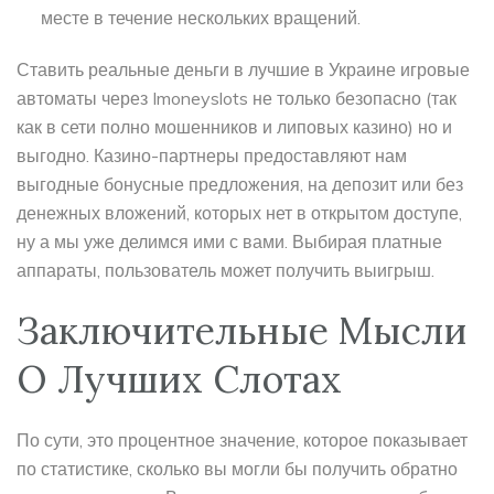
месте в течение нескольких вращений.
Ставить реальные деньги в лучшие в Украине игровые
автоматы через Imoneyslots не только безопасно (так
как в сети полно мошенников и липовых казино) но и
выгодно. Казино-партнеры предоставляют нам
выгодные бонусные предложения, на депозит или без
денежных вложений, которых нет в открытом доступе,
ну а мы уже делимся ими с вами. Выбирая платные
аппараты, пользователь может получить выигрыш.
Заключительные Мысли
О Лучших Слотах
По сути, это процентное значение, которое показывает
по статистике, сколько вы могли бы получить обратно