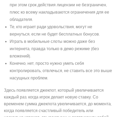
при этом срок действия лицензии не безграничен,
плюс ко всему накладываются ограничения для ее
обладателя.
Те, кто играет ради удовольствия, могут не
вернуться, если не будет бесплатных бонусов.
Играть в мобильные слоты можно даже без
интернета, правда только в демо режиме (без
вложений).
Конечно, нет, просто нужно уметь себя
контролировать, отвлечься, не ставить все это выше
насущных проблем.
Здесь появляется джекпот, который увеличивается
каждый раз, когда игрок делает новую ставку. Со
временем сумма джекпота увеличивается, до момента,
когда появляется счастливый победитель или