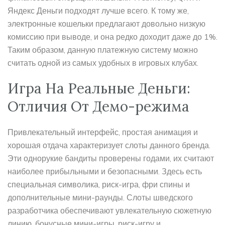
Яндекс Деньги подходят лучше всего. К тому же,
электронные кошельки предлагают довольно низкую
комиссию при выводе, и она редко доходит даже до 1%.
Таким образом, данную платежную систему можно
считать одной из самых удобных в игровых клубах.
Игра На Реальные Деньги:
Отличия От Демо-режима
Привлекательный интерфейс, простая анимация и
хорошая отдача характеризует слоты данного бренда.
Эти однорукие бандиты проверены годами, их считают
наиболее прибыльными и безопасными. Здесь есть
специальная символика, риск-игра, фри спины и
дополнительные мини-раунды. Слоты шведского
разработчика обеспечивают увлекательную сюжетную
линию, бонусные мини-игры, риск-игру и