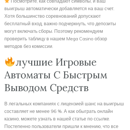
Посмотрите, как совпадают символы, и ваш
выигрыш автоматически добавляется на ваш счет.
Хотя большинство соревнований допускают
бесплатный вход, важно подчеркнуть, что депозиты
могут включать сборы. Поэтому рекомендуем
проверить таблицу в нашем Mega Casino обзор
методов без комиссии.
лучшие Игровые
Автоматы С Быстрым
Выводом Средств
В легальных компаниях с лицензией шанс на выигрыш
составляет не менее 96 %. А как обыграть онлайн
казино, можете узнать в нашей статье по ссылке.
Постепенно пользователи пришли к мнению, что все