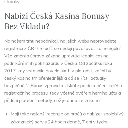
stránky.
Nabízí Česká Kasina Bonusy
Bez Vkladu?
Na našem trhu nepodnikají, na jejich webu neprovedete
registraci z ČR the tudíž se nedají považovat za nelegální.
Vše změnila úprava zákona upravující legální casino
podnikání mhh poli hazardu v Česku. Od začátku roku
2017, kdy vstoupila novela sixth v platnost, začal být
český kasino trh přehlednější a dá se ?íct i actually
bezpečnější. Bonus zpravidla získáte po dokončení celého
registračního procesu, tedy včetně ověření herního účtu a
přidání platební metody, což je dáno ze zákona.
Mají také nejlepší recenze od hráčů a nabízejí spolehlivý
zákaznický servis 24 hodin denně, 7 dní v týdnu.