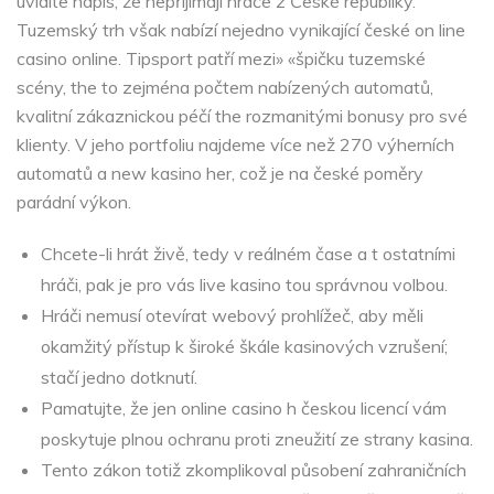
uvidíte nápis, že nepřijímají hráče z České republiky.
Tuzemský trh však nabízí nejedno vynikající české on line
casino online. Tipsport patří mezi» «špičku tuzemské
scény, the to zejména počtem nabízených automatů,
kvalitní zákaznickou péčí the rozmanitými bonusy pro své
klienty. V jeho portfoliu najdeme více než 270 výherních
automatů a new kasino her, což je na české poměry
parádní výkon.
Chcete-li hrát živě, tedy v reálném čase a t ostatními
hráči, pak je pro vás live kasino tou správnou volbou.
Hráči nemusí otevírat webový prohlížeč, aby měli
okamžitý přístup k široké škále kasinových vzrušení;
stačí jedno dotknutí.
Pamatujte, že jen online casino h českou licencí vám
poskytuje plnou ochranu proti zneužití ze strany kasina.
Tento zákon totiž zkomplikoval působení zahraničních