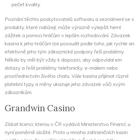
pečeť kvality.
Poznání těchto poskytovatelů softwaru a seznámení se s
produkty, které nabízejí, může výrazně vylepšit herní
zážitek a pomoci hráčům v lepším rozhodování. Závazek
kasina k jeho hráčům lze posoudit podle toho, jak rychle an
efektivně jeho tým zákaznické podpory řeší problémy.
Někdo by měl být vždy k dispozici, aby odpovídal em
dotazy a řešil problémy telefonicky, e-mailem nebo
prostřednictvím živého chatu. Vůle kasina přijímat různé
platební typy a měny ukazuje jeho závazek vůči svým
zákazníkům.
Grandwin Casino
Získat licenci, kterou v ČR vydává Ministerstvo Financí, u
nyní poměrně složité. Proto u mnoha zahraničních kasin