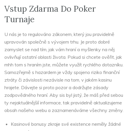
Vstup Zdarma Do Poker
Turnaje
U nás je to regulováno zákonem, který jou pravidelně
upravován společně s vývojem trhu. Je proto dobré
zamyslet se nad tím, jak vám hraní a myšlenky na něj
ovlivňují ostatní oblasti života. Pokud si chcete ověřit, jak
mhh tom s hraním jste, můžete využít rychlého dotazníku.
Samozřejmě s hazardem je vždy spojeno riziko finanční
ztráty či závislosti nezávisle na tom, v jakém kasinu
hrajete. Dávejte si proto pozor a dodržujte zásady
zodpovědného hraní. Aby sis byl jistý, že máš před sebou
ty nejaktuálnějšíí informace, tak pravidelně aktualizujeme
obsah našeho webu a zaznamenáváme všechny změny.
Kasinové bonusy zkraje své existence neměly žádné