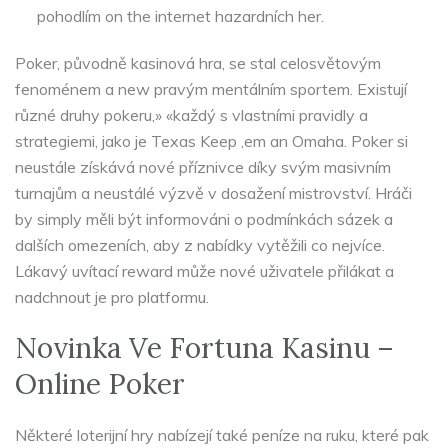
pohodlím on the internet hazardních her.
Poker, původně kasinová hra, se stal celosvětovým
fenoménem a new pravým mentálním sportem. Existují
různé druhy pokeru,» «každý s vlastními pravidly a
strategiemi, jako je Texas Keep ‚em an Omaha. Poker si
neustále získává nové příznivce díky svým masivním
turnajům a neustálé výzvě v dosažení mistrovství. Hráči
by simply měli být informováni o podmínkách sázek a
dalších omezeních, aby z nabídky vytěžili co nejvíce.
Lákavý uvítací reward může nové uživatele přilákat a
nadchnout je pro platformu.
Novinka Ve Fortuna Kasinu –
Online Poker
Některé loterijní hry nabízejí také peníze na ruku, které pak