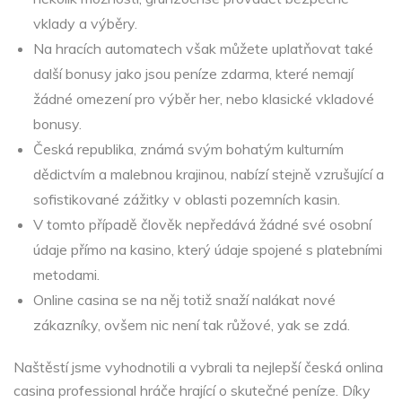
vklady a výběry.
Na hracích automatech však můžete uplatňovat také
další bonusy jako jsou peníze zdarma, které nemají
žádné omezení pro výběr her, nebo klasické vkladové
bonusy.
Česká republika, známá svým bohatým kulturním
dědictvím a malebnou krajinou, nabízí stejně vzrušující a
sofistikované zážitky v oblasti pozemních kasin.
V tomto případě člověk nepředává žádné své osobní
údaje přímo na kasino, který údaje spojené s platebními
metodami.
Online casina se na něj totiž snaží nalákat nové
zákazníky, ovšem nic není tak růžové, yak se zdá.
Naštěstí jsme vyhodnotili a vybrali ta nejlepší česká onlina
casina professional hráče hrající o skutečné peníze. Díky