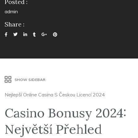
Posted :
admin
Share :
SHOW SIDEBAR
Nejlepší️ Online Casina S Českou Licencí 2024
Casino Bonusy 2024:
Největší Přehled