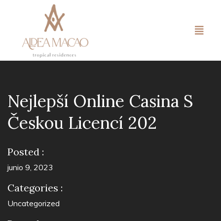
Nejlepší️ Online Casina S
Českou Licencí 202
Posted :
junio 9, 2023
Categories :
Uncategorized