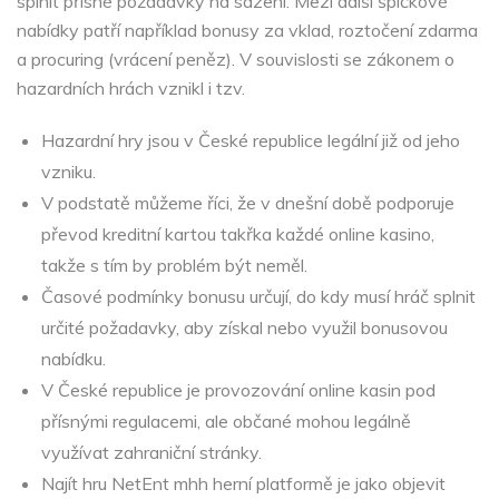
splnit přísné požadavky na sázení. Mezi další špičkové
nabídky patří například bonusy za vklad, roztočení zdarma
a procuring (vrácení peněz). V souvislosti se zákonem o
hazardních hrách vznikl i tzv.
Hazardní hry jsou v České republice legální již od jeho
vzniku.
V podstatě můžeme říci, že v dnešní době podporuje
převod kreditní kartou takřka každé online kasino,
takže s tím by problém být neměl.
Časové podmínky bonusu určují, do kdy musí hráč splnit
určité požadavky, aby získal nebo využil bonusovou
nabídku.
V České republice je provozování online kasin pod
přísnými regulacemi, ale občané mohou legálně
využívat zahraniční stránky.
Najít hru NetEnt mhh herní platformě je jako objevit