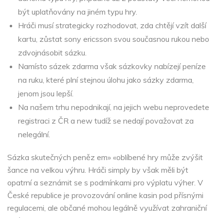
být uplatňovány na jiném typu hry.
Hráči musí strategicky rozhodovat, zda chtějí vzít další
kartu, zůstat sony ericsson svou současnou rukou nebo
zdvojnásobit sázku.
Namísto sázek zdarma však sázkovky nabízejí peníze
na ruku, které plní stejnou úlohu jako sázky zdarma,
jenom jsou lepší.
Na našem trhu nepodnikají, na jejich webu neprovedete
registraci z ČR a new tudíž se nedají považovat za
nelegální.
Sázka skutečných peněz em» «oblíbené hry může zvýšit
šance na velkou výhru. Hráči simply by však měli být
opatrní a seznámit se s podmínkami pro výplatu výher. V
České republice je provozování online kasin pod přísnými
regulacemi, ale občané mohou legálně využívat zahraniční