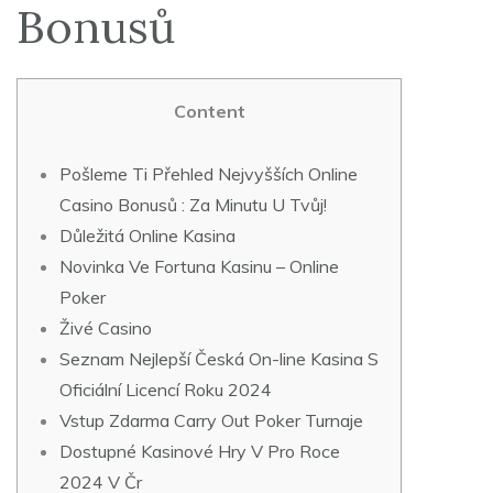
Bonusů
Content
Pošleme Ti Přehled Nejvyšších Online
Casino Bonusů : Za Minutu U Tvůj!
Důležitá Online Kasina
Novinka Ve Fortuna Kasinu – Online
Poker
Živé Casino
Seznam Nejlepší Česká On-line Kasina S
Oficiální Licencí Roku 2024
Vstup Zdarma Carry Out Poker Turnaje
Dostupné Kasinové Hry V Pro Roce
2024 V Čr