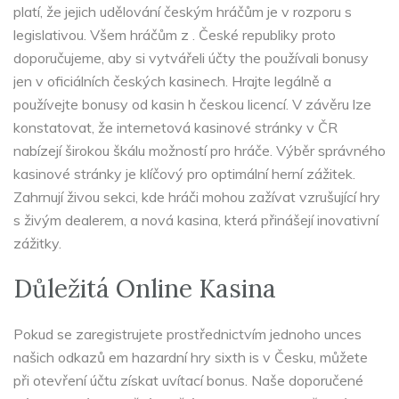
platí, že jejich udělování českým hráčům je v rozporu s
legislativou. Všem hráčům z . České republiky proto
doporučujeme, aby si vytvářeli účty the používali bonusy
jen v oficiálních českých kasinech. Hrajte legálně a
používejte bonusy od kasin h českou licencí. V závěru lze
konstatovat, že internetová kasinové stránky v ČR
nabízejí širokou škálu možností pro hráče. Výběr správného
kasinové stránky je klíčový pro optimální herní zážitek.
Zahrnují živou sekci, kde hráči mohou zažívat vzrušující hry
s živým dealerem, a nová kasina, která přinášejí inovativní
zážitky.
Důležitá Online Kasina
Pokud se zaregistrujete prostřednictvím jednoho unces
našich odkazů em hazardní hry sixth is v Česku, můžete
při otevření účtu získat uvítací bonus. Naše doporučené