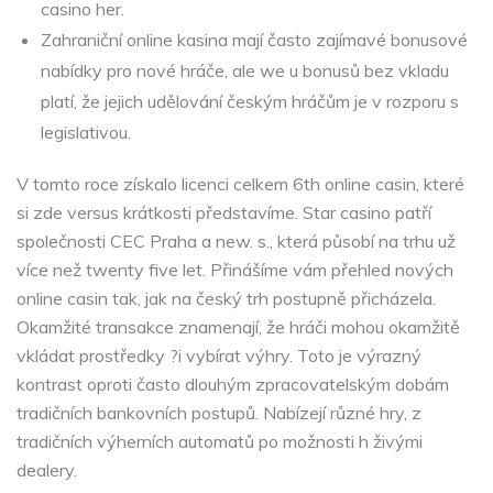
casino her.
Zahraniční online kasina mají často zajímavé bonusové
nabídky pro nové hráče, ale we u bonusů bez vkladu
platí, že jejich udělování českým hráčům je v rozporu s
legislativou.
V tomto roce získalo licenci celkem 6th online casin, které
si zde versus krátkosti představíme. Star casino patří
společnosti CEC Praha a new. s., která působí na trhu už
více než twenty five let. Přinášíme vám přehled nových
online casin tak, jak na český trh postupně přicházela.
Okamžité transakce znamenají, že hráči mohou okamžitě
vkládat prostředky ?i vybírat výhry. Toto je výrazný
kontrast oproti často dlouhým zpracovatelským dobám
tradičních bankovních postupů. Nabízejí různé hry, z
tradičních výherních automatů po možnosti h živými
dealery.