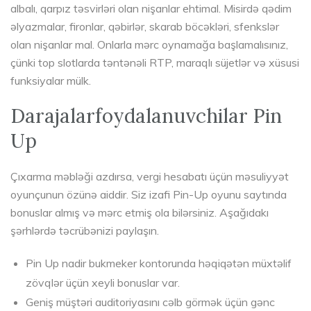
albalı, qarpız təsvirləri olan nişanlar ehtimal. Misirdə qədim
əlyazmalar, fironlar, qəbirlər, skarab böcəkləri, sfenkslər
olan nişanlar mal. Onlarla mərc oynamağa başlamalısınız,
çünki top slotlarda təntənəli RTP, maraqlı süjetlər və xüsusi
funksiyalar mülk.
Darajalarfoydalanuvchilar Pin
Up
Çıxarma məbləği azdırsa, vergi hesabatı üçün məsuliyyət
oyunçunun özünə aiddir. Siz izafi Pin-Up oyunu saytında
bonuslar almış və mərc etmiş ola bilərsiniz. Aşağıdakı
şərhlərdə təcrübənizi paylaşın.
Pin Up nadir bukmeker kontorunda həqiqətən müxtəlif
zövqlər üçün xeyli bonuslar var.
Geniş müştəri auditoriyasını cəlb görmək üçün gənc