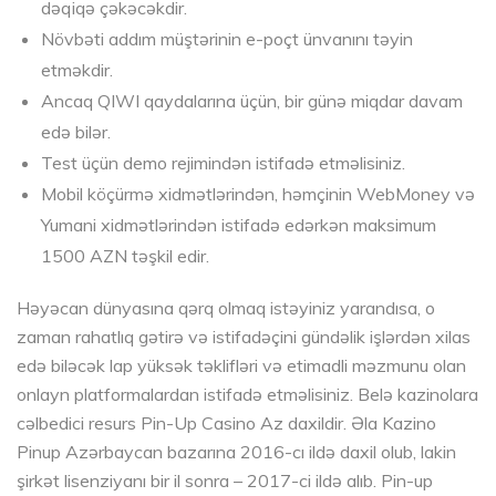
dəqiqə çəkəcəkdir.
Növbəti addım müştərinin e-poçt ünvanını təyin
etməkdir.
Ancaq QIWI qaydalarına üçün, bir günə miqdar davam
edə bilər.
Test üçün demo rejimindən istifadə etməlisiniz.
Mobil köçürmə xidmətlərindən, həmçinin WebMoney və
Yumani xidmətlərindən istifadə edərkən maksimum
1500 AZN təşkil edir.
Həyəcan dünyasına qərq olmaq istəyiniz yarandısa, o
zaman rahatlıq gətirə və istifadəçini gündəlik işlərdən xilas
edə biləcək lap yüksək təklifləri və etimadli məzmunu olan
onlayn platformalardan istifadə etməlisiniz. Belə kazinolara
cəlbedici resurs Pin-Up Casino Az daxildir. Əla Kazino
Pinup Azərbaycan bazarına 2016-cı ildə daxil olub, lakin
şirkət lisenziyanı bir il sonra – 2017-ci ildə alıb. Pin-up