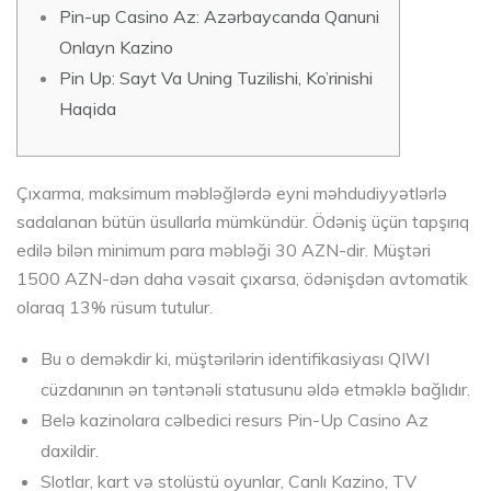
Pin-up Casino Az: Azərbaycanda Qanuni
Onlayn Kazino
Pin Up: Sayt Va Uning Tuzilishi, Ko’rinishi
Haqida
Çıxarma, maksimum məbləğlərdə eyni məhdudiyyətlərlə
sadalanan bütün üsullarla mümkündür. Ödəniş üçün tapşırıq
edilə bilən minimum para məbləği 30 AZN-dir. Müştəri
1500 AZN-dən daha vəsait çıxarsa, ödənişdən avtomatik
olaraq 13% rüsum tutulur.
Bu o deməkdir ki, müştərilərin identifikasiyası QIWI
cüzdanının ən təntənəli statusunu əldə etməklə bağlıdır.
Belə kazinolara cəlbedici resurs Pin-Up Casino Az
daxildir.
Slotlar, kart və stolüstü oyunlar, Canlı Kazino, TV