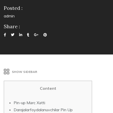
Posted :
admin
Share :
SHOW SIDEBAR
Content
Pin-up Mərc Xətti
Darajalarfoydalanuvchilar Pin Up