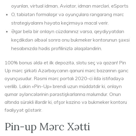
oyunları, virtual idman, Aviator, idman mərcləri, eSports
O, təbiətən formalaşır və oyunçulara rəngarəng mərc
strategiyalarını həyata keçirməyə macal verir.
Əgər belə bir onlayn cüzdanınız varsa, qeydiyyatdan
keçdikdən əlbəəl sonra onu bukmeker kontorunun şəxsi
hesabınızda hədis profilinizlə əlaqələndirin.
100% bonus əldə et ilk depozitə, slotu seç və qazan! Pin
Up mərc şirkəti Azərbaycanın qanuni mərc bazarının gənc
oyunçusudur. Rəsmi mərc portalı 2020-ci ildə istifadəyə
verilib. Lakin «Pin-Up» brendi uzun müddətdir ki, onlayn
qumar əyləncələrinin pərəstişkarlarına məlumdur. Onun
altında sürəkli illərdir ki, ofşor kazino və bukmeker kontoru
fəaliyyət göstərir.
Pin-up Mərc Xətti