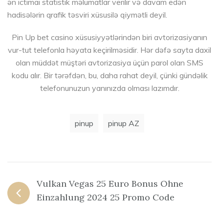
ən ictimai statistik məlumatlar verilir və davam edən
hadisələrin qrafik təsviri xüsusilə qiymətli deyil.
Pin Up bet casino xüsusiyyətlərindən biri avtorizasiyanın
vur-tut telefonla həyata keçirilməsidir. Hər dəfə sayta daxil
olan müddət müştəri avtorizasiya üçün parol olan SMS
kodu alır. Bir tərəfdən, bu, daha rahat deyil, çünki gündəlik
telefonunuzun yanınızda olması lazımdır.
pinup
pinup AZ
Vulkan Vegas 25 Euro Bonus Ohne
Einzahlung 2024 25 Promo Code