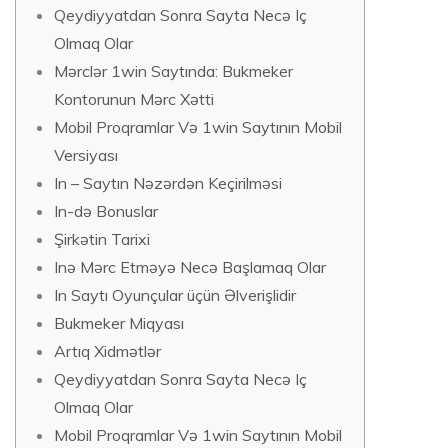
Qeydiyyatdan Sonra Sayta Necə Iç
Olmaq Olar
Mərclər 1win Saytında: Bukmeker
Kontorunun Mərc Xətti
Mobil Proqramlar Və 1win Saytının Mobil
Versiyası
In – Saytın Nəzərdən Keçirilməsi
In-də Bonuslar
Şirkətin Tarixi
Inə Mərc Etməyə Necə Başlamaq Olar
In Saytı Oyunçular üçün Əlverişlidir
Bukmeker Miqyası
Artıq Xidmətlər
Qeydiyyatdan Sonra Sayta Necə Iç
Olmaq Olar
Mobil Proqramlar Və 1win Saytının Mobil