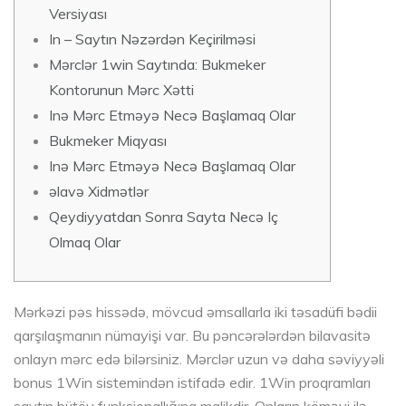
Versiyası
In – Saytın Nəzərdən Keçirilməsi
Mərclər 1win Saytında: Bukmeker
Kontorunun Mərc Xətti
Inə Mərc Etməyə Necə Başlamaq Olar
Bukmeker Miqyası
Inə Mərc Etməyə Necə Başlamaq Olar
əlavə Xidmətlər
Qeydiyyatdan Sonra Sayta Necə Iç
Olmaq Olar
Mərkəzi pəs hissədə, mövcud əmsallarla iki təsadüfi bədii
qarşılaşmanın nümayişi var. Bu pəncərələrdən bilavasitə
onlayn mərc edə bilərsiniz. Mərclər uzun və daha səviyyəli
bonus 1Win sistemindən istifadə edir. 1Win proqramları