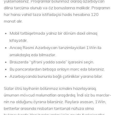
yükləməlisiniz. Proqramlar bölünməz olaraq azərbaycan
dilinə tərcümə olunub və öz bonuslarına malikdir. Proqramın
hər hansı vahid təzə istifadəçisi hədis hesabına 120
manat alır.
Mobil tətbiqetmədə yalnız bir dönüm daxil olmaq
kifayətdir.
Ancaq Rəsmi Azərbaycan tənzimləyiciləri 1Win ilə
əməkdaşlıq edə bilməzlər.
Brauzerdə “şifrəni yadda saxla” işarəsini seçin.
Bu pəncərələrdən birbaşa onlayn mərc edə bilərsiniz.
Azərbaycanda bununla bağlı çətinliklər yarana bilər.
Sizlər ötrü layihənin bölünməz icmalını hazırlayaraq,
ümumən mövcud məlumatları araşdırdıq. İndi siz bu mərclər-
nin nə olduğunu öyrənə bilərsiniz. Rəylərə əsasən, 1Win,
betterlər arasında nisbətən təntənəli nüfuza olma