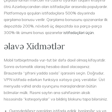
çeşiddə idman mərcləri və casino oyunları təqdim etdiyinə
ötrü Azərbaycandan olan istifadəçilər arasında populyardır.
Platformaya qoşulan istifadəçilərə 500% dəyərində
qarşılama bonusu verilir. Qarşılama bonusunu qazananlar ilk
depozitdə 200%, növbəti üç depozitdə isə parça-parça
300%-lik ümumi bonus qazanırlar
istifadəçiləri üçün
.
əlavə Xidmətlər
Mobil tətbiqetmədə vur-tut bir dəfə daxil olmaq kifayətdir.
Sonra avtomatik olaraq hesaba daxil olacaqsınız.
Brauzerdə “şifrəni yadda saxla” işarəsini seçin. Doğrudur,
VPN istifadə edərkən funksiya xətaya çixiş verəbilər. Üst
menyuda vahid anda oyunçunu maraqlandıran bütün
bölmələr mülk. Rəsmi saytın ana səhifəsinin əksik
hissəsində “kateqoriyalar” və bildiriş blokunu tapa bilərsiniz.
Quraşdırdığınız paroldan istifadə edirik, başlanğıc və ya