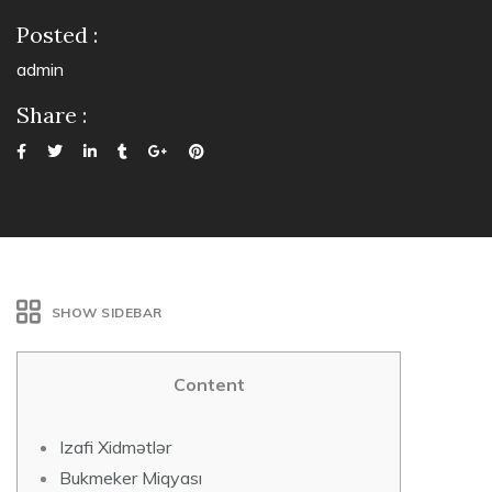
Posted :
admin
Share :
SHOW SIDEBAR
Content
Izafi Xidmətlər
Bukmeker Miqyası