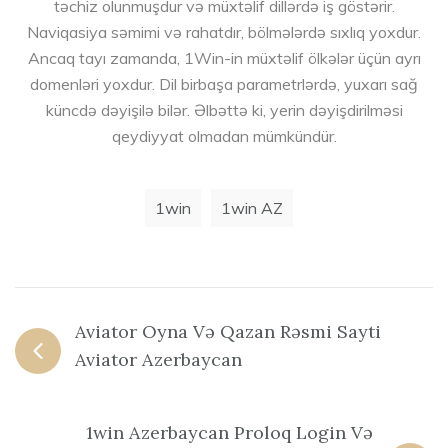
təchiz olunmuşdur və müxtəlif dillərdə iş göstərir.
Naviqasiya səmimi və rahatdır, bölmələrdə sıxlıq yoxdur.
Ancaq tayı zamanda, 1Win-in müxtəlif ölkələr üçün ayrı
domenləri yoxdur. Dil birbaşa parametrlərdə, yuxarı sağ
küncdə dəyişilə bilər. Əlbəttə ki, yerin dəyişdirilməsi
qeydiyyat olmadan mümkündür.
1win
1win AZ
Aviator Oyna Və Qazan Rəsmi Sayti
Aviator Azerbaycan
1win Azerbaycan Proloq Login Və