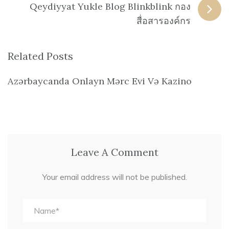
Qeydiyyat Yukle Blog Blinkblink กอง
สื่อสารองค์กร
Related Posts
Azərbaycanda Onlayn Mərc Evi Və Kazino
Leave A Comment
Your email address will not be published.