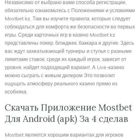
Независимо от выбрано вами способа регистрации,
обязательно ознакомьтесь с Положениями и условиями
Mostbet kz. Там вы изучите правила, которые следует
соблюдаться для комфорта же безопасности во первых
игры. Среди карточных игр в казино Mostbet kz
представлены покер, блэкджек, баккара и другие. Здесь
вас ждут захватывающей турниры и стулья с разными
лимитами ставок, среди их каждый игрок, зависит от
уровня, найдет подходящий вариант. А Live-казино
можно сыграть с живым дилером Это позволит
ощущать атмосферу реального казино прямо из
особняка.
Скачать Приложение Mostbet
Для Android (apk) За 4 сделав
Mostbet является хорошим вариантах для игроков