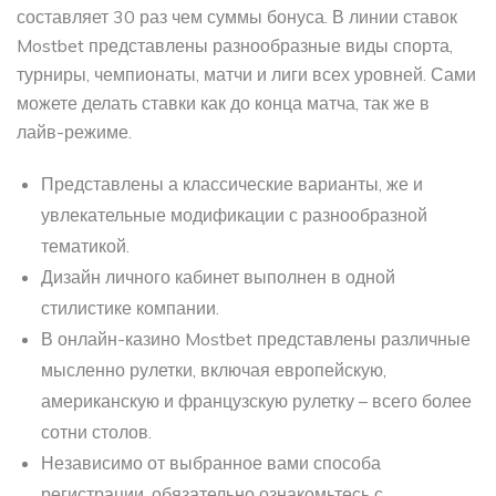
составляет 30 раз чем суммы бонуса. В линии ставок
Mostbet представлены разнообразные виды спорта,
турниры, чемпионаты, матчи и лиги всех уровней. Сами
можете делать ставки как до конца матча, так же в
лайв-режиме.
Представлены а классические варианты, же и
увлекательные модификации с разнообразной
тематикой.
Дизайн личного кабинет выполнен в одной
стилистике компании.
В онлайн-казино Mostbet представлены различные
мысленно рулетки, включая европейскую,
американскую и французскую рулетку – всего более
сотни столов.
Независимо от выбранное вами способа
регистрации, обязательно ознакомьтесь с