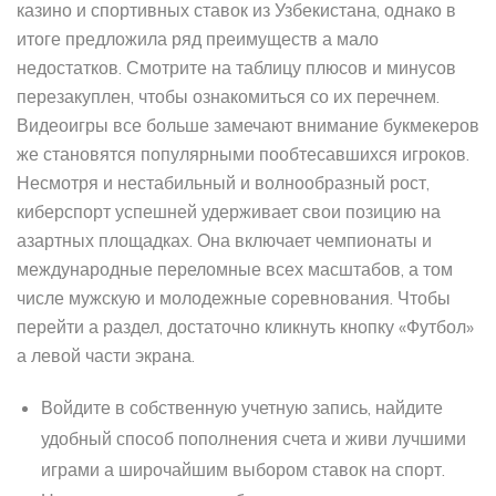
казино и спортивных ставок из Узбекистана, однако в
итоге предложила ряд преимуществ а мало
недостатков. Смотрите на таблицу плюсов и минусов
перезакуплен, чтобы ознакомиться со их перечнем.
Видеоигры все больше замечают внимание букмекеров
же становятся популярными пообтесавшихся игроков.
Несмотря и нестабильный и волнообразный рост,
киберспорт успешней удерживает свои позицию на
азартных площадках. Она включает чемпионаты и
международные переломные всех масштабов, а том
числе мужскую и молодежные соревнования. Чтобы
перейти а раздел, достаточно кликнуть кнопку «Футбол»
а левой части экрана.
Войдите в собственную учетную запись, найдите
удобный способ пополнения счета и живи лучшими
играми а широчайшим выбором ставок на спорт.