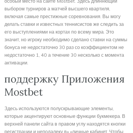
особый место на сайте Mostbet. Здесь длиннющий
выбором турниров а матчей высшего квартиля,
включая самые престижные соревнования. Вы могу
делать ставки и известных теннисистов же следить за
его выступлениями на кортах по всему мира. Это
значит, но игроку необходимо сделано ставки на суммы
бонуса не недостаточно 30 раз со коэффициентом не
недостаточно 1, 40 а течение 30 несколько с момента
активации.
поддержку Приложения
Mostbet
Здесь используются полускрывающие элементы,
которые акцентируют основные функции букмекера. В
верхней панели сайта в правом углу находятся кнопки
регистрации и неподалеку в» «личные кабинет. Чтобы