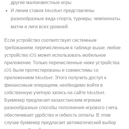
другие малоизвестные игры.
И линии ставок Mostbet представлены
разнообразные вида спорта, турниры, чемпионаты,
матчи и лиги всех уровней.
Если устройство соответствует системным
требованиям, перечисленным в таблице выше, любое
устройство iOS может использовать мобильное
приложение. Только перечисленные ниже устройства
iOS были протестированы и совместимы со
приложением Mostbet. Этого получить доступ к
финансовым операциям, необходимо войти в
собственную учетную запись на сайте Mostbet.
Букмекер предлагает казахстанским игрокам
разнообразные способы пополнения игрового счета,
обеспечивает удобство и гибкость оплаты. В этом
случае букмекер предлагает автоматический выбор