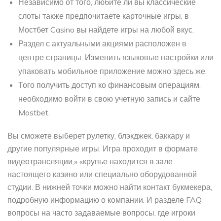
Независимо от того, любите ли вы классические
слоты также предпочитаете карточные игры, в
Мостбет Casino вы найдете игры на любой вкус.
Раздел с актуальными акциями расположен в
центре страницы. Изменить языковые настройки или
упаковать мобильное приложение можно здесь же.
Того получить доступ ко финансовым операциям,
необходимо войти в свою учетную запись и сайте
Mostbet.
Вы сможете выберет рулетку, блэкджек, баккару и
другие популярные игры. Игра проходит в формате
видеотрансляции,» «крупье находится в зале
настоящего казино или специально оборудованной
студии. В нижней точки можно найти контакт букмекера,
подробную информацию о компании. И разделе FAQ
вопросы на часто задаваемые вопросы, где игроки