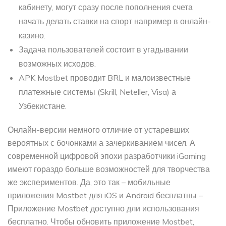
кабинету, могут сразу после пополнения счета
начать делать ставки на спорт например в онлайн-
казино.
Задача пользователей состоит в угадывании
возможных исходов.
APK Mostbet проводит BRL и малоизвестные
платежные системы (Skrill, Neteller, Visa) а
Узбекистане.
Онлайн-версии немного отличие от устаревших
вероятных с бочонками а зачеркиванием чисел. А
современной цифровой эпохи разработчики iGaming
имеют гораздо больше возможностей для творчества
же экспериментов. Да, это так – мобильные
приложения Mostbet для iOS и Android бесплатны –
Приложение Mostbet доступно дли использования
бесплатно. Чтобы обновить приложение Mostbet,