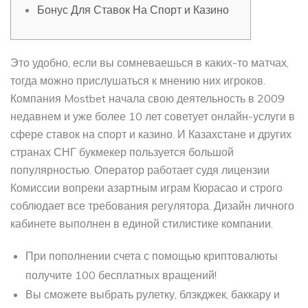
Бонус Для Ставок На Спорт и Казино
Это удобно, если вы сомневаешься в каких-то матчах,
тогда можно прислушаться к мнению них игроков.
Компания Mostbet начала свою деятельность в 2009
недавнем и уже более 10 лет советует онлайн-услуги в
сфере ставок на спорт и казино. И Казахстане и других
странах СНГ букмекер пользуется большой
популярностью. Оператор работает судя лицензии
Комиссии вопреки азартным играм Кюрасао и строго
соблюдает все требования регулятора. Дизайн личного
кабинете выполнен в единой стилистике компании.
При пополнении счета с помощью криптовалюты
получите 100 бесплатных вращений!
Вы сможете выбрать рулетку, блэкджек, баккару и