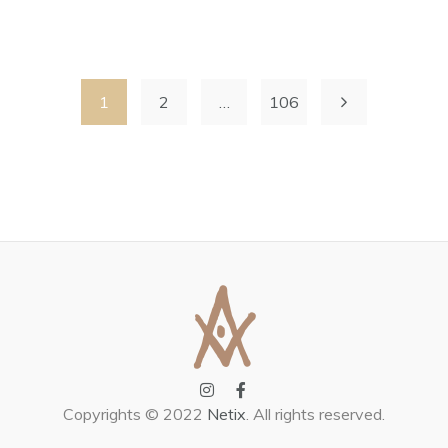
1
2
…
106
Copyrights © 2022
Netix
. All rights reserved.