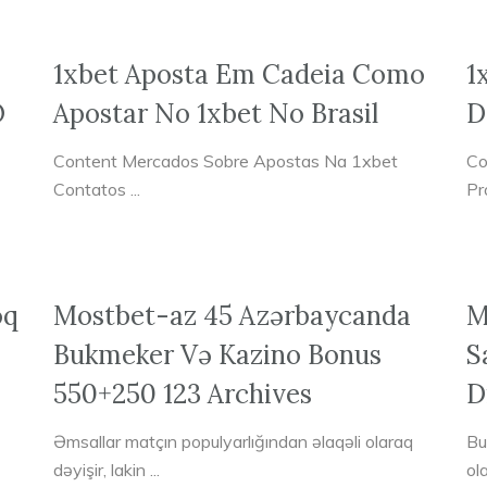
1xbet Aposta Em Cadeia Como
1
O
Apostar No 1xbet No Brasil
D
Content Mercados Sobre Apostas Na 1xbet
Co
Contatos ...
Pr
oq
Mostbet-az 45 Azərbaycanda
M
Bukmeker Və Kazino Bonus
S
550+250 123 Archives
D
Əmsallar matçın populyarlığından əlaqəli olaraq
Bu
dəyişir, lakin ...
ol