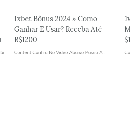
1xbet Bônus 2024 » Como
1
Ganhar E Usar? Receba Até
M
u
R$1200
$
ər,
Content Confira No Vídeo Abaixo Passo A ...
Co