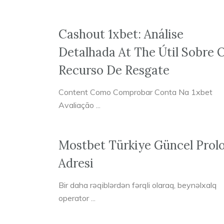
Cashout 1xbet: Análise
Detalhada At The Útil Sobre 
Recurso De Resgate
Content Como Comprobar Conta Na 1xbet
Avaliação ...
Mostbet Türkiye Güncel Prol
Adresi
Bir daha rəqiblərdən fərqli olaraq, beynəlxalq
operator ...